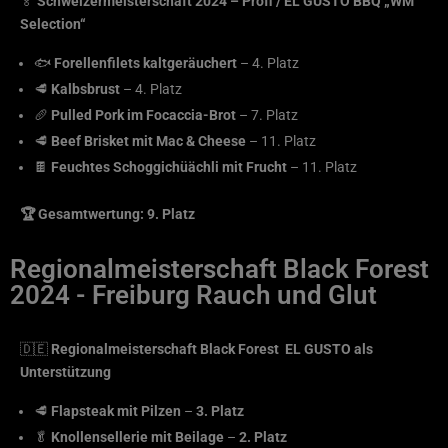
🏅
Schweizermeisterschaft 2024 – Profi / EL GUSTO BBQ „WM
Selection“
🐟
Forellenfilets kaltgeräuchert
– 4. Platz
🥩
Kalbsbrust
– 4. Platz
🥖
Pulled Pork im Focaccia-Brot
– 7. Platz
🥩
Beef Brisket mit Mac & Cheese
– 11. Platz
🍫
Feuchtes Schoggichüächli mit Frucht
– 11. Platz
🏆 Gesamtwertung: 9. Platz
Regionalmeisterschaft Black Forest
2024 - Freiburg Rauch und Glut
🇩🇪
Regionalmeisterschaft Black Forest EL GUSTO als
Unterstützung
🥩
Flapsteak mit Pilzen
–
3. Platz
🥬
Knollensellerie mit Beilage
–
2. Platz