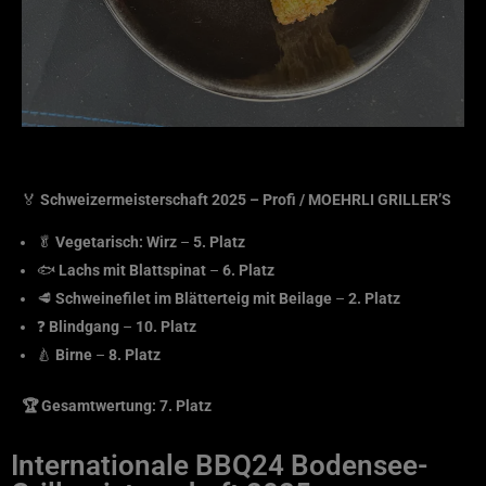
🏅
Schweizermeisterschaft 2025 – Profi / MOEHRLI GRILLER’S
🥬
Vegetarisch: Wirz
–
5. Platz
🐟
Lachs mit Blattspinat
–
6. Platz
🥩
Schweinefilet im Blätterteig mit Beilage
–
2. Platz
❓
Blindgang
–
10. Platz
🍐
Birne
–
8. Platz
🏆 Gesamtwertung: 7. Platz
Internationale BBQ24 Bodensee-